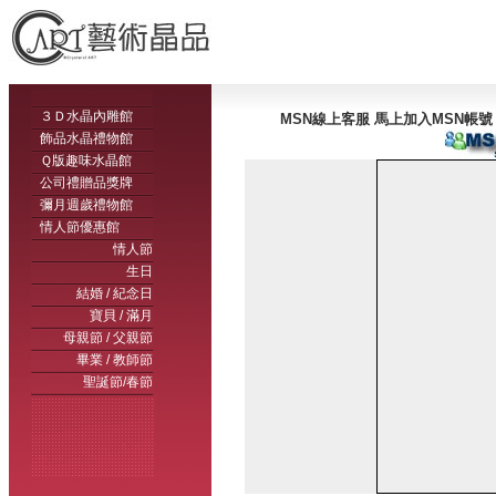
３Ｄ水晶內雕館
MSN線上客服 馬上加入MSN帳號：服
飾品水晶禮物館
Ｑ版趣味水晶館
公司禮贈品獎牌
彌月週歲禮物館
情人節優惠館
情人節
生日
結婚 / 紀念日
寶貝 / 滿月
母親節 / 父親節
畢業 / 教師節
聖誕節/春節