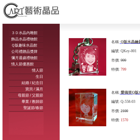
３Ｄ水晶內雕館
飾品水晶禮物館
名稱:
Q版水晶鑰
Ｑ版趣味水晶館
編號: QKey-001
公司禮贈品獎牌
彌月週歲禮物館
市價:
999
情人節優惠館
特價:
799
情人節
生日
結婚 / 紀念日
寶貝 / 滿月
名稱:
愛搞笑Q版
母親節 / 父親節
畢業 / 教師節
編號: Q-558-03
聖誕節/春節
市價:
2100
特價:
1570