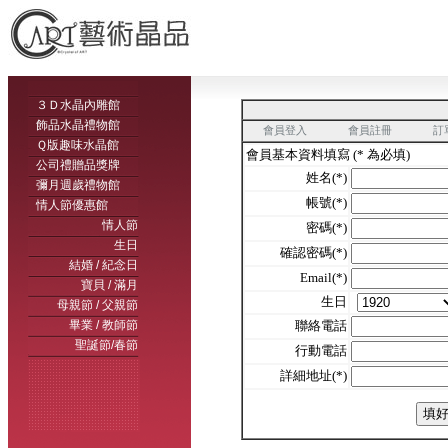
３Ｄ水晶內雕館
飾品水晶禮物館
會員登入
會員註冊
訂
Ｑ版趣味水晶館
會員基本資料填寫 (* 為必填)
公司禮贈品獎牌
姓名(*)
彌月週歲禮物館
帳號(*)
情人節優惠館
情人節
密碼(*)
生日
確認密碼(*)
結婚 / 紀念日
Email(*)
寶貝 / 滿月
生日
母親節 / 父親節
畢業 / 教師節
聯絡電話
聖誕節/春節
行動電話
詳細地址(*)