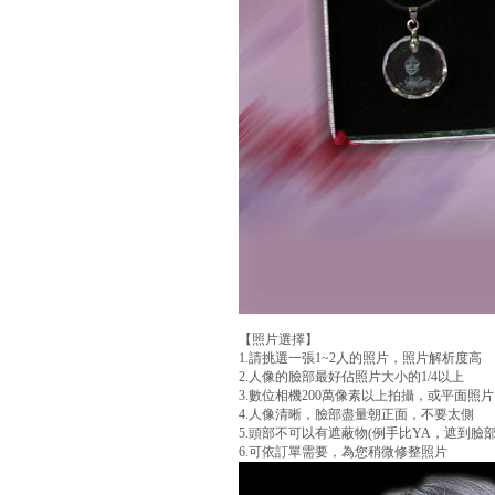
【照片選擇】
1.請挑選一張1~2人的照片，照片解析度高
2.人像的臉部最好佔照片大小的1/4以上
3.數位相機200萬像素以上拍攝，或平面照片以
4.人像清晰，臉部盡量朝正面，不要太側
5.頭部不可以有遮蔽物(例手比YA，遮到臉
6.可依訂單需要，為您稍微修整照片