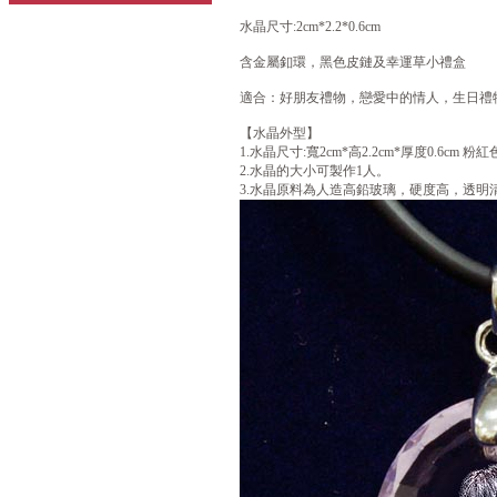
水晶尺寸:2cm*2.2*0.6cm
含金屬釦環，黑色皮鏈及幸運草小禮盒
適合：好朋友禮物，戀愛中的情人，生日禮
【水晶外型】
1.水晶尺寸:寬2cm*高2.2cm*厚度0.6cm 
2.水晶的大小可製作1人。
3.水晶原料為人造高鉛玻璃，硬度高，透明