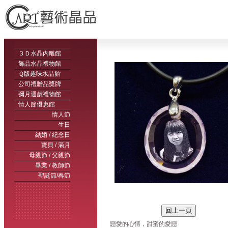
３Ｄ水晶內雕館
飾品水晶禮物館
Ｑ版趣味水晶館
公司禮贈品獎牌
彌月週歲禮物館
情人節優惠館
情人節
生日
結婚 / 紀念日
寶貝 / 滿月
母親節 / 父親節
畢業 / 教師節
聖誕節/春節
戀愛的心情，甜蜜的愛戀