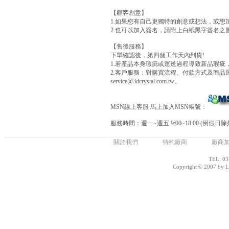
【顧客創意】
1.如果您有自己更獨特的創意或想法，或想
2.也可以加入簽名，請附上白紙黑字簽名之圖
【售後服務】
下單確認後，第四個工作天內到貨!
1.若產品本身瑕疵或運送過程導致新品瑕疵
2.客戶服務：對購買流程、付款方式及商品運送不清楚
service@3dcrystal.com.tw。
MSN線上客服 馬上加入MSN帳號：
服務時間：週一~週五 9:00~18:00 (例假日除
關於我們
特約廠商
廠商
TEL: 03
Copyright © 2007 by Lo