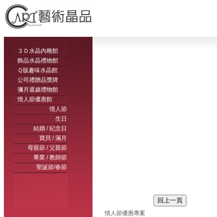
３Ｄ水晶內雕館
飾品水晶禮物館
Ｑ版趣味水晶館
公司禮贈品獎牌
彌月週歲禮物館
情人節優惠館
情人節
生日
結婚 / 紀念日
寶貝 / 滿月
母親節 / 父親節
畢業 / 教師節
聖誕節/春節
情人節優惠專案