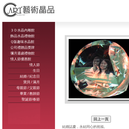
３Ｄ水晶內雕館
飾品水晶禮物館
Ｑ版趣味水晶館
公司禮贈品獎牌
彌月週歲禮物館
情人節優惠館
情人節
生日
結婚 / 紀念日
寶貝 / 滿月
母親節 / 父親節
畢業 / 教師節
聖誕節/春節
結婚誌慶，永結同心的祝福。