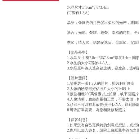
水晶尺寸:7.8cm*7.8*3.4cm
(可製作1-3人)
晶語：像圓亮的月光發出柔和的光芒，將圓
適合：光彩、榮耀、尊榮、幸福的時刻、全
季節：情人節、結婚紀念日、母親節、父親
【水晶外型】
1.水晶尺寸:寬7.8cm*高7.8cm*厚度3.4cm 圓
2.水晶的大小可製作1-3人。
3.水晶原料為人造高鉛玻璃，硬度高，透明
【照片選擇】
1.請挑選一張1-3人的照片，照片解析度高
2.人像的臉部最好佔照片大小的1/4以上
3.數位相機200萬像素以上拍攝，或平面照片以
4.人像清晰，臉部盡量朝正面，不要太側，轉
5.頭部不可以有遮蔽物(例手比YA，遮到臉
6.可依訂單需要，為您稍微修整照片
【顧客創意】
1.如果您有自己更獨特的創意或想法，或想
2.也可以加入簽名，請附上白紙黑字簽名之圖