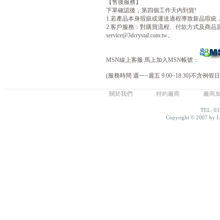
【售後服務】
下單確認後，第四個工作天內到貨!
1.若產品本身瑕疵或運送過程導致新品瑕疵
2.客戶服務：對購買流程、付款方式及商品運送不清楚
service@3dcrystal.com.tw。
MSN線上客服 馬上加入MSN帳號：
(服務時間 週一~週五 9:00~18:30)不含例假日
關於我們
特約廠商
廠商
TEL: 03
Copyright © 2007 by Lo