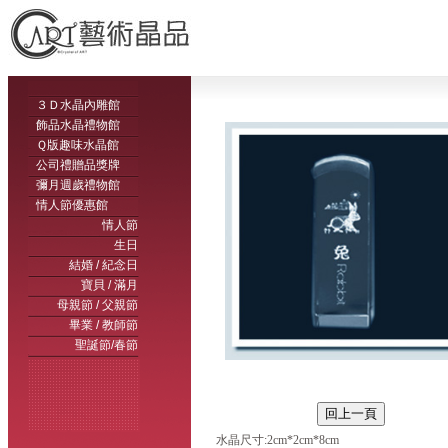
３Ｄ水晶內雕館
飾品水晶禮物館
Ｑ版趣味水晶館
公司禮贈品獎牌
彌月週歲禮物館
情人節優惠館
情人節
生日
結婚 / 紀念日
寶貝 / 滿月
母親節 / 父親節
畢業 / 教師節
聖誕節/春節
水晶尺寸:2cm*2cm*8cm