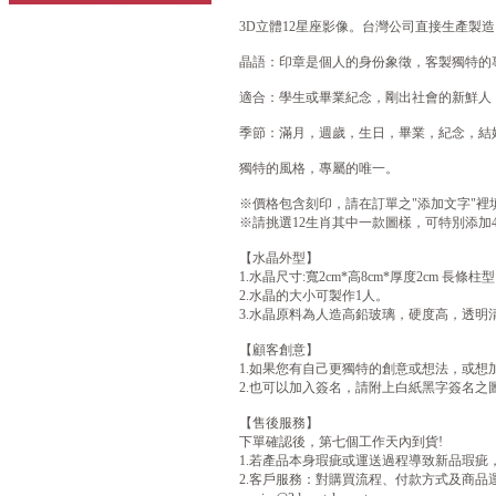
3D立體12星座影像。台灣公司直接生產製
晶語：印章是個人的身份象徵，客製獨特的
適合：學生或畢業紀念，剛出社會的新鮮人
季節：滿月，週歲，生日，畢業，紀念，結婚
獨特的風格，專屬的唯一。
※價格包含刻印，請在訂單之"添加文字"裡
※請挑選12生肖其中一款圖樣，可特別添加4
【水晶外型】
1.水晶尺寸:寬2cm*高8cm*厚度2cm 長條柱型
2.水晶的大小可製作1人。
3.水晶原料為人造高鉛玻璃，硬度高，透明
【顧客創意】
1.如果您有自己更獨特的創意或想法，或想
2.也可以加入簽名，請附上白紙黑字簽名之圖
【售後服務】
下單確認後，第七個工作天內到貨!
1.若產品本身瑕疵或運送過程導致新品瑕疵
2.客戶服務：對購買流程、付款方式及商品運送不清楚