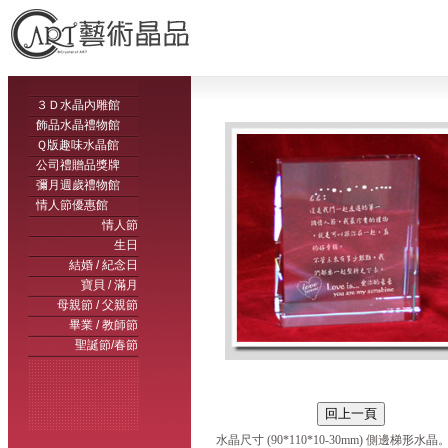
３Ｄ水晶內雕館
飾品水晶禮物館
Ｑ版趣味水晶館
公司禮贈品獎牌
彌月週歲禮物館
情人節優惠館
情人節
生日
結婚 / 紀念日
寶貝 / 滿月
母親節 / 父親節
畢業 / 教師節
聖誕節/春節
水晶尺寸 (90*110*10-30mm) 側邊梯形水晶