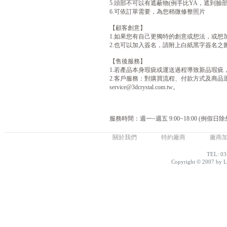
5.頭部不可以有遮蔽物(例手比YA，遮到臉
6.可依訂單需要，為您稍微修整照片
【顧客創意】
1.如果您有自己更獨特的創意或想法，或想
2.也可以加入簽名，請附上白紙黑字簽名之圖
【售後服務】
1.若產品本身瑕疵或運送過程導致新品瑕疵
2.客戶服務：對購買流程、付款方式及商品運送不清楚
service@3dcrystal.com.tw。
服務時間：週一~週五 9:00~18:00 (例假日除
關於我們
特約廠商
廠商
TEL: 03
Copyright © 2007 by Lo